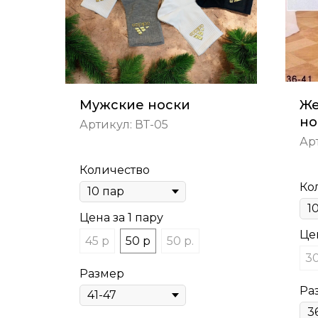
Мужские носки
Же
но
Артикул:
ВТ-05
Ар
Количество
Ко
Цена за 1 пару
Цен
45 р
50 р
50 р.
30
Размер
Ра