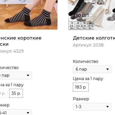
нские короткие
Детские колгот
ски
Артикул:
2038
тикул:
4329
Количество
личество
Цена за 1 пару
а за 1 пару
183 р.
 р.
35 р.
Размер
змер