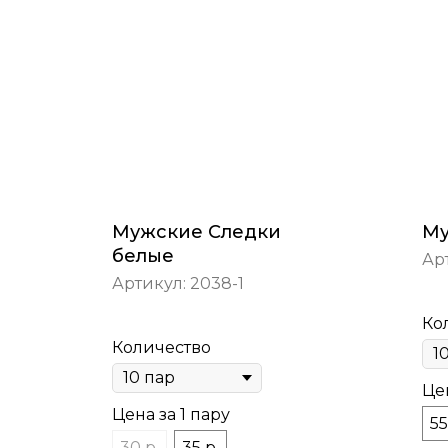
Мужские Следки
Му
белые
Ар
Артикул:
2038-1
Ко
Количество
Цен
Цена за 1 пару
55
30 р.
35 р.