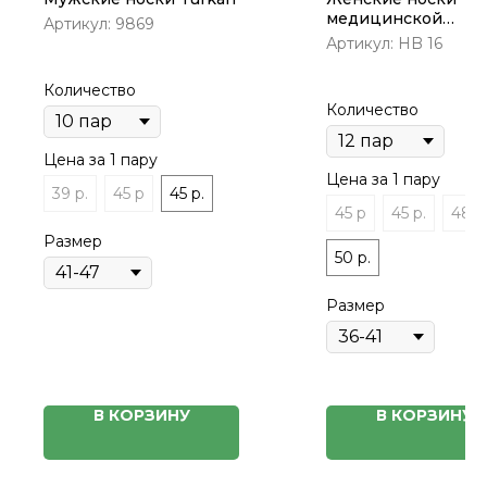
медицинской
Артикул:
9869
резинкой
Артикул:
HB 16
Количество
Количество
Цена за 1 пару
Цена за 1 пару
39 р.
45 р
45 р.
45 р
45 р.
48 р
Размер
50 р.
Размер
В КОРЗИНУ
В КОРЗИНУ