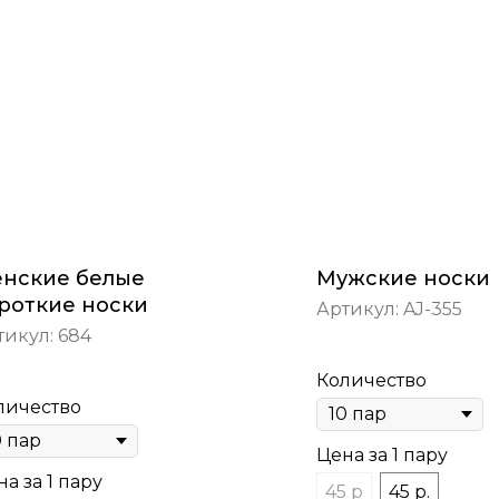
нские белые
Мужские носки
роткие носки
Артикул:
AJ-355
тикул:
684
Количество
личество
Цена за 1 пару
а за 1 пару
45 р
45 р.