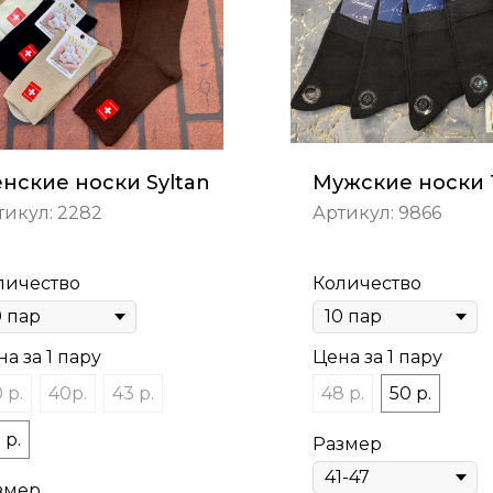
нские носки Syltan
Мужские носки 
тикул:
2282
Артикул:
9866
личество
Количество
а за 1 пару
Цена за 1 пару
 р.
40р.
43 р.
48 р.
50 р.
 р.
Размер
змер