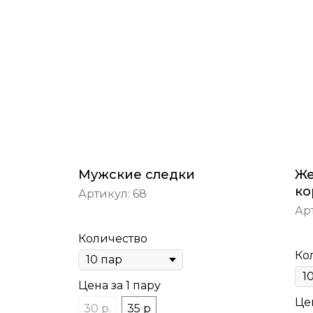
Мужские следки
Же
ко
Артикул:
68
Ар
Количество
Ко
Цена за 1 пару
Цен
30 р.
35 р