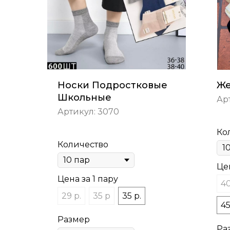
Носки Подростковые
Же
Школьные
Ар
Артикул:
3070
Ко
Количество
Цен
Цена за 1 пару
40
29 р.
35 р
35 р.
45
Размер
Ра