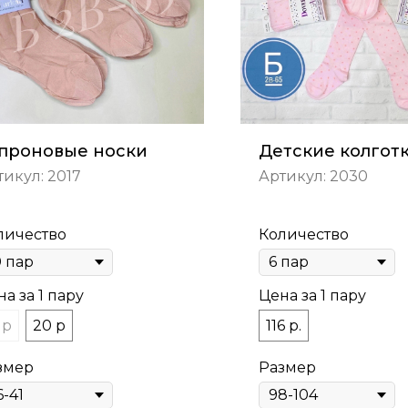
проновые носки
Детские колгот
тикул:
2017
Артикул:
2030
личество
Количество
а за 1 пару
Цена за 1 пару
 р
20 р
116 р.
змер
Размер