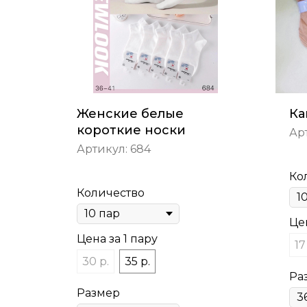
Женские белые
Ка
короткие носки
Ар
Артикул:
684
Ко
Количество
Цен
Цена за 1 пару
17
30 р.
35 р.
Ра
Размер