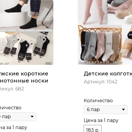
жские короткие
Детские колгот
нотонные носки
Артикул:
1042
тикул:
682
Количество
личество
Цена за 1 пару
а за 1 пару
183 р.