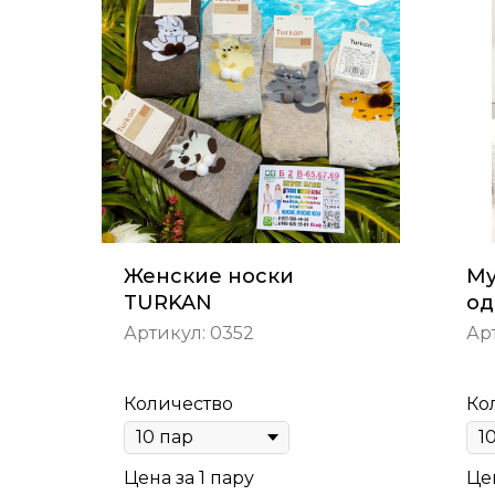
Женские носки
Му
TURKAN
од
Артикул:
0352
Ар
Количество
Ко
Цена за 1 пару
Цен