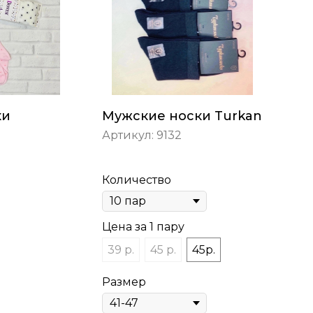
ки
Мужские носки Turkan
Артикул:
9132
Количество
Цена за 1 пару
39 р.
45 р.
45р.
Размер